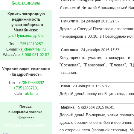
ООО СК "КвадроСтрой"
25 декабря 201
Карта проезда
Уважаемый Виталий Александрович! Ваш
Купить загородную
недвижимость
НИКУЛИН
24 декабря 2015
21:57
у застройщика в
Друзья и Соседи! Предлагаю согласова
Челябинске
:
ул. Пушкина, д. 6-в
Фейерверков в 00.30. в Новогоднюю ночь
Тел.:
+73512310257
E-mail:
ks_chel@mail.ru
Светлана
24 декабря 2015
15:56
WhatsApp:
8-908-081-02-57
Хочу принять участие в конкурсе и п
"Сосновая", "Березовая", "Еловая", "
Управляющая компания
названия...
«КвадроИнвест»:
Тел.:
+73512636692
Иван
20 ноября 2015
07:17
+73512667101
сайт:
uk-ki.ru
Добрый день! прошу сообщить когда нач
Погода
Марина
5 октября 2015
06:45
в Закрытом поселке
Добрый день! Во-первых, хотим поблаго
«Еланчик»
здесь с середины сентября и все очень
Погода в Сарафаново
со стороны леса (западной стороны). М