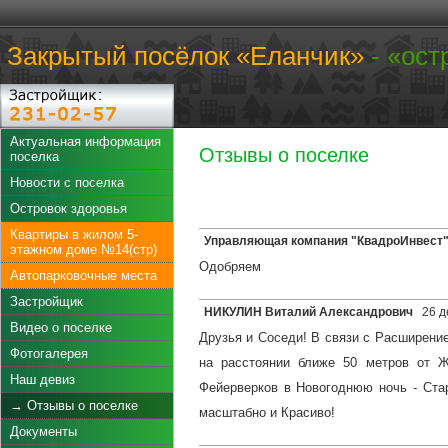
Закрытый посёлок «Еланчик»
- «ост
Актуальная информация
Отзывы о поселке
поселка
Новости с поселка
Островок здоровья
Квартиры в жилом 5-
Управляющая компания "КвадроИнвест
этажном доме №14(стр)
Одобряем
Автопарковочные места
Застройщик
НИКУЛИН Виталий Александрович
26 д
Видео о поселке
Друзья и Соседи! В связи с Расширени
Фотогалерея
на расстоянии ближе 50 метров от Ж
Наш девиз
Фейерверков в Новогоднюю ночь - Стар
→ Отзывы о поселке
масштабно и Красиво!
Документы