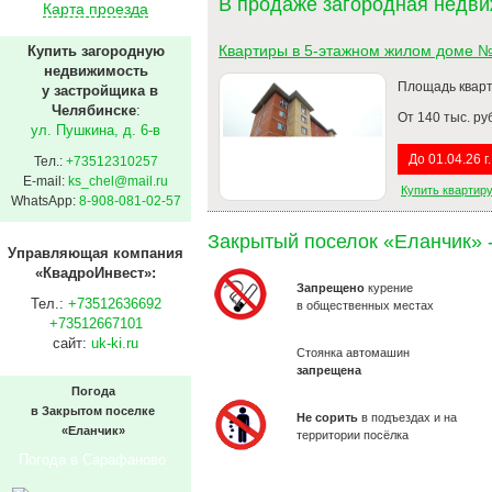
В продаже загородная недви
Карта проезда
Квартиры в 5-этажном жилом доме №
Купить загородную
недвижимость
Площадь кварт
у застройщика в
Челябинске
:
От 140 тыс. руб
ул. Пушкина, д. 6-в
До 01.04.26 г
Тел.:
+73512310257
E-mail:
ks_chel@mail.ru
Купить квартиру
WhatsApp:
8-908-081-02-57
Закрытый поселок «Еланчик» -
Управляющая компания
«КвадроИнвест»:
Запрещено
курение
Тел.:
+73512636692
в общественных местах
+73512667101
сайт:
uk-ki.ru
Стоянка автомашин
запрещена
Погода
в Закрытом поселке
Не сорить
в подъездах и на
«Еланчик»
территории посёлка
Погода в Сарафаново