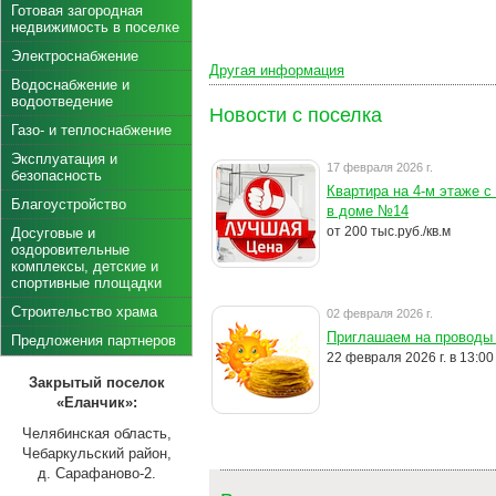
Готовая загородная
недвижимость в поселке
Электроснабжение
Другая информация
Водоснабжение и
водоотведение
Новости с поселка
Газо- и теплоснабжение
Эксплуатация и
17 февраля 2026 г.
безопасность
Квартира на 4-м этаже с
Благоустройство
в доме №14
от 200 тыс.руб./кв.м
Досуговые и
оздоровительные
комплексы, детские и
спортивные площадки
Строительство храма
02 февраля 2026 г.
Приглашаем на проводы
Предложения партнеров
22 февраля 2026 г. в 13:00
Закрытый поселок
«Еланчик»:
Челябинская область,
Чебаркульский район,
д. Сарафаново-2.