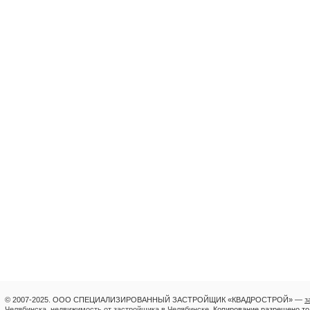
© 2007-2025. ООО СПЕЦИАЛИЗИРОВАННЫЙ ЗАСТРОЙЩИК «КВАДРОСТРОЙ» —
з
Челябинска
,
недвижимость от застройщика в Челябинске
.
Копирование разрешено тол