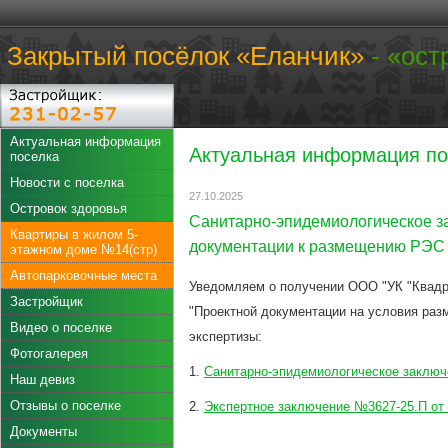
Закрытый посёлок «Еланчик»
- «ост
Актуальная информация
Актуальная информация по
поселка
Новости с поселка
27.10.2025
Островок здоровья
Санитарно-эпидемиологическое з
Квартиры в жилом 5-
документации к размещению РЭС
этажном доме №14(стр)
Автопарковочные места
Уведомляем о получении ООО "УК "Квад
Застройщик
"Проектной документации на условия раз
Видео о поселке
экспертизы:
Фотогалерея
1.
Санитарно-эпидемиологическое заключен
Наш девиз
Отзывы о поселке
2.
Экспертное заключение №3627-25.П от 0
Документы